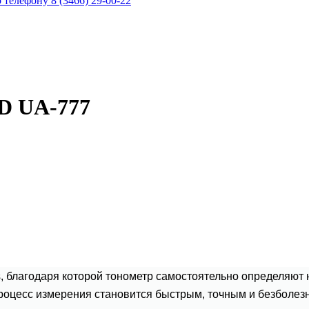
телефону 8 (3466) 29-00-22
D UA-777
ics, благодаря которой тонометр самостоятельно определяю
роцесс измерения становится быстрым, точным и безболез