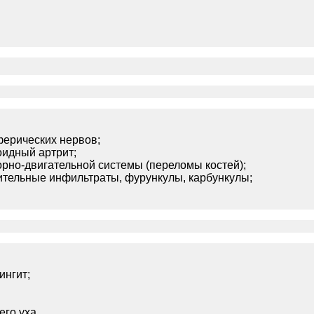
ферических нервов;
оидный артрит;
рно-двигательной системы (переломы костей);
ительные инфильтраты, фурункулы, карбункулы;
ингит;
го уха.