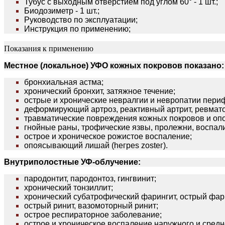
Тубус с выходным отверстием под углом 60° - 1 шт.;
Биодозиметр - 1 шт.;
Руководство по эксплуатации;
Инструкция по применению;
Показания к применению
Местное (локальное) УФО кожных покровов показано:
бронхиальная астма;
хронический бронхит, затяжное течение;
острые и хронические невралгии и невропатии пери
деформирующий артроз, реактивный артрит, ревмат
травматические повреждения кожных покровов и опо
гнойные раны, трофические язвы, пролежни, воспал
острое и хроническое рожистое воспаление;
опоясывающий лишай (hегреs zostег).
Внутриполостные УФ-облучение:
пародонтит, пародонтоз, гингвинит;
хронический тонзиллит;
хронический субатрофический фарингит, острый фар
острый ринит, вазомоторный ринит;
острое респираторное заболевание;
острое и хроническое воспаление наружного и средне