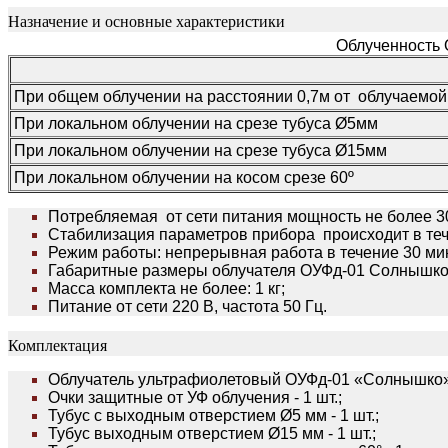
Назначение и основные характеристики
Облученность 
При общем облучении на расстоянии 0,7м от облучаемой
При локальном облучении на срезе тубуса Ø5мм
При локальном облучении на срезе тубуса Ø15мм
При локальном облучении на косом срезе 60º
Потребляемая от сети питания мощность не более 3
Стабилизация параметров прибора происходит в теч
Режим работы: непрерывная работа в течение 30 м
Габаритные размеры облучателя ОУФд-01 Солнышко
Масса комплекта не более: 1 кг;
Питание от сети 220 В, частота 50 Гц.
Комплектация
Облучатель ультрафиолетовый ОУФд-01 «Солнышко» -
Очки защитные от УФ облучения - 1 шт.;
Тубус с выходным отверстием Ø5 мм - 1 шт.;
Тубус выходным отверстием Ø15 мм - 1 шт.;